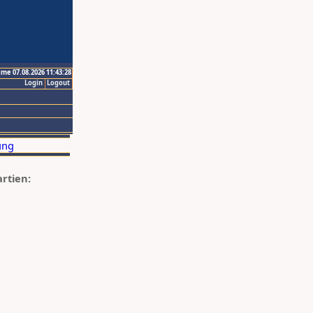
ime 07.08.2026 11:43:28
Login
Logout
artien: