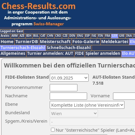
Logged on: Gast
Arabic
ARM
AZE
BIH
BUL
CAT
CHN
CRO
CZE
DEN
ENG
ESP
FAI
FIN
FRA
GER
GRE
INA
I
Home
TurnierDB
Meisterschaft
Foto-Galerie
Meldekartei
El
Turnierschach-Elozahl
Schnellschach-Elozahl
Allgemeines
Turnier anmelden: AUT
FIDE
Spieler anmelden
Elo AU
Willkommen bei den offiziellen Turnierscha
FIDE-Elolisten Stand
AUT-Elolisten Stand
7.518
Personennummer
Nachname
Vorname
Ebene
Bundesland
Spgem./Kreis/Verein
Nur "österreichische" Spieler (Land=A