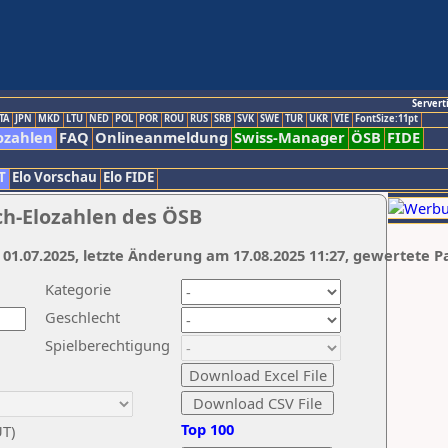
Servert
TA
JPN
MKD
LTU
NED
POL
POR
ROU
RUS
SRB
SVK
SWE
TUR
UKR
VIE
FontSize:11pt
ozahlen
FAQ
Onlineanmeldung
Swiss-Manager
ÖSB
FIDE
T
Elo Vorschau
Elo FIDE
ch-Elozahlen des ÖSB
 01.07.2025, letzte Änderung am 17.08.2025 11:27, gewertete P
Kategorie
Geschlecht
Spielberechtigung
Top 100
UT)