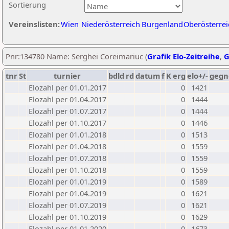
Sortierung
Vereinslisten:
Wien
Niederösterreich
Burgenland
Oberösterrei
Pnr:134780 Name: Serghei Coreimariuc (
Grafik Elo-Zeitreihe
,
G
tnr
St
turnier
bdld
rd
datum
f
K
erg
elo+/-
gegn
Elozahl per 01.01.2017
0
1421
Elozahl per 01.04.2017
0
1444
Elozahl per 01.07.2017
0
1444
Elozahl per 01.10.2017
0
1446
Elozahl per 01.01.2018
0
1513
Elozahl per 01.04.2018
0
1559
Elozahl per 01.07.2018
0
1559
Elozahl per 01.10.2018
0
1559
Elozahl per 01.01.2019
0
1589
Elozahl per 01.04.2019
0
1621
Elozahl per 01.07.2019
0
1621
Elozahl per 01.10.2019
0
1629
Elozahl per 01.01.2020
0
1673