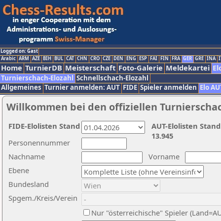
Logged on: Gast
Arabic
ARM
AZE
BIH
BUL
CAT
CHN
CRO
CZE
DEN
ENG
ESP
FAI
FIN
FRA
GER
GRE
INA
I
Home
TurnierDB
Meisterschaft
Foto-Galerie
Meldekartei
El
Turnierschach-Elozahl
Schnellschach-Elozahl
Allgemeines
Turnier anmelden: AUT
FIDE
Spieler anmelden
Elo AU
Willkommen bei den offiziellen Turnierscha
FIDE-Elolisten Stand
AUT-Elolisten Stand
13.945
Personennummer
Nachname
Vorname
Ebene
Bundesland
Spgem./Kreis/Verein
Nur "österreichische" Spieler (Land=A