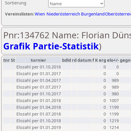
Sortierung
Vereinslisten:
Wien
Niederösterreich
Burgenland
Oberösterrei
Pnr:134762 Name: Florian Düns
Grafik Partie-Statistik
)
tnr
St
turnier
bdld
rd
datum
f
K
erg
elo+/-
gegn
Elozahl per 01.10.2016
0
0
Elozahl per 01.01.2017
0
0
Elozahl per 01.04.2017
0
989
Elozahl per 01.07.2017
0
989
Elozahl per 01.10.2017
0
980
Elozahl per 01.01.2018
0
1007
Elozahl per 01.04.2018
0
1199
Elozahl per 01.07.2018
0
1199
Elozahl per 01.10.2018
0
1219
Elozahl per 01.01.2019
0
1214