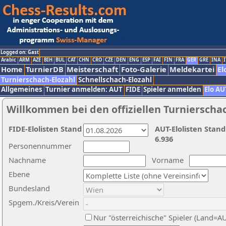
Logged on: Gast
Arabic
ARM
AZE
BIH
BUL
CAT
CHN
CRO
CZE
DEN
ENG
ESP
FAI
FIN
FRA
GER
GRE
INA
I
Home
TurnierDB
Meisterschaft
Foto-Galerie
Meldekartei
El
Turnierschach-Elozahl
Schnellschach-Elozahl
Allgemeines
Turnier anmelden: AUT
FIDE
Spieler anmelden
Elo AU
Willkommen bei den offiziellen Turnierscha
FIDE-Elolisten Stand
AUT-Elolisten Stand
6.936
Personennummer
Nachname
Vorname
Ebene
Bundesland
Spgem./Kreis/Verein
Nur "österreichische" Spieler (Land=A