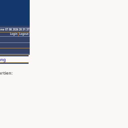
ime 07.08.2026 20:31:37
Login
Logout
artien: