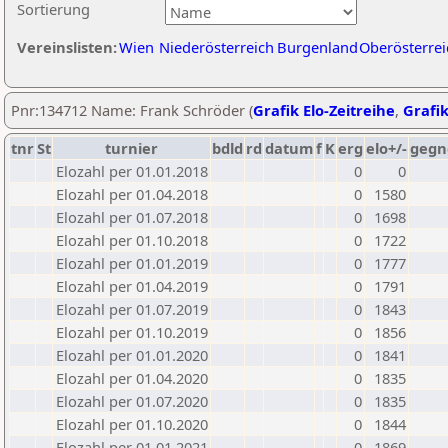
Sortierung
Vereinslisten:
Wien
Niederösterreich
Burgenland
Oberösterrei
Pnr:134712 Name: Frank Schröder (
Grafik Elo-Zeitreihe
,
Grafik
tnr
St
turnier
bdld
rd
datum
f
K
erg
elo+/-
gegn
Elozahl per 01.01.2018
0
0
Elozahl per 01.04.2018
0
1580
Elozahl per 01.07.2018
0
1698
Elozahl per 01.10.2018
0
1722
Elozahl per 01.01.2019
0
1777
Elozahl per 01.04.2019
0
1791
Elozahl per 01.07.2019
0
1843
Elozahl per 01.10.2019
0
1856
Elozahl per 01.01.2020
0
1841
Elozahl per 01.04.2020
0
1835
Elozahl per 01.07.2020
0
1835
Elozahl per 01.10.2020
0
1844
Elozahl per 01.01.2021
0
1869