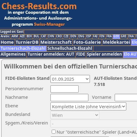
Logged on: Gast
Arabic
ARM
AZE
BIH
BUL
CAT
CHN
CRO
CZE
DEN
ENG
ESP
FAI
FIN
FRA
GER
GRE
INA
I
Home
TurnierDB
Meisterschaft
Foto-Galerie
Meldekartei
El
Turnierschach-Elozahl
Schnellschach-Elozahl
Allgemeines
Turnier anmelden: AUT
FIDE
Spieler anmelden
Elo AU
Willkommen bei den offiziellen Turnierscha
FIDE-Elolisten Stand
AUT-Elolisten Stand
7.518
Personennummer
Nachname
Vorname
Ebene
Bundesland
Spgem./Kreis/Verein
Nur "österreichische" Spieler (Land=A