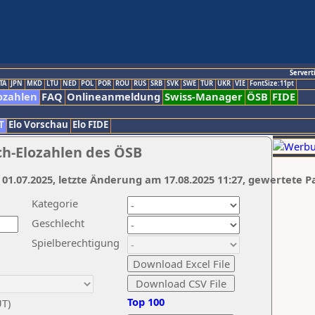
Servert
TA
JPN
MKD
LTU
NED
POL
POR
ROU
RUS
SRB
SVK
SWE
TUR
UKR
VIE
FontSize:11pt
ozahlen
FAQ
Onlineanmeldung
Swiss-Manager
ÖSB
FIDE
T
Elo Vorschau
Elo FIDE
ch-Elozahlen des ÖSB
 01.07.2025, letzte Änderung am 17.08.2025 11:27, gewertete P
Kategorie
Geschlecht
Spielberechtigung
Top 100
UT)