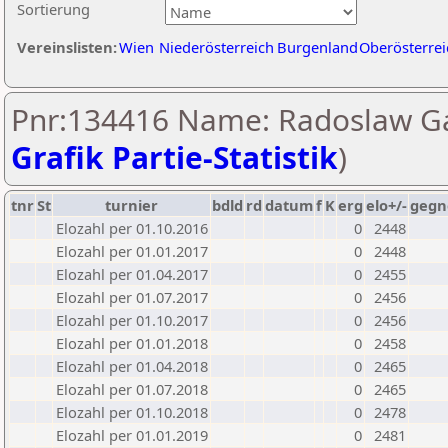
Sortierung
Vereinslisten:
Wien
Niederösterreich
Burgenland
Oberösterrei
Pnr:134416 Name: Radoslaw Ga
Grafik Partie-Statistik
)
tnr
St
turnier
bdld
rd
datum
f
K
erg
elo+/-
gegn
Elozahl per 01.10.2016
0
2448
Elozahl per 01.01.2017
0
2448
Elozahl per 01.04.2017
0
2455
Elozahl per 01.07.2017
0
2456
Elozahl per 01.10.2017
0
2456
Elozahl per 01.01.2018
0
2458
Elozahl per 01.04.2018
0
2465
Elozahl per 01.07.2018
0
2465
Elozahl per 01.10.2018
0
2478
Elozahl per 01.01.2019
0
2481