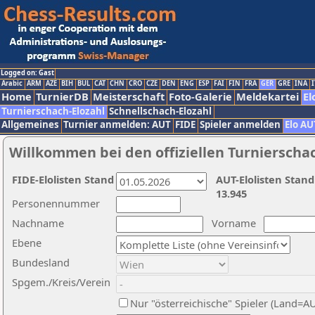
Logged on: Gast
Arabic
ARM
AZE
BIH
BUL
CAT
CHN
CRO
CZE
DEN
ENG
ESP
FAI
FIN
FRA
GER
GRE
INA
I
Home
TurnierDB
Meisterschaft
Foto-Galerie
Meldekartei
El
Turnierschach-Elozahl
Schnellschach-Elozahl
Allgemeines
Turnier anmelden: AUT
FIDE
Spieler anmelden
Elo AU
Willkommen bei den offiziellen Turnierscha
FIDE-Elolisten Stand
AUT-Elolisten Stand
13.945
Personennummer
Nachname
Vorname
Ebene
Bundesland
Spgem./Kreis/Verein
Nur "österreichische" Spieler (Land=A