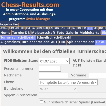
Logged on: Gast
Arabic
ARM
AZE
BIH
BUL
CAT
CHN
CRO
CZE
DEN
ENG
ESP
FAI
FIN
FRA
GER
GRE
INA
I
Home
TurnierDB
Meisterschaft
Foto-Galerie
Meldekartei
El
Turnierschach-Elozahl
Schnellschach-Elozahl
Allgemeines
Turnier anmelden: AUT
FIDE
Spieler anmelden
Elo AU
Willkommen bei den offiziellen Turnierscha
FIDE-Elolisten Stand
AUT-Elolisten Stand
7.518
Personennummer
Nachname
Vorname
Ebene
Bundesland
Spgem./Kreis/Verein
Nur "österreichische" Spieler (Land=A