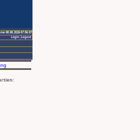
ime 08.08.2026 07:06:07
Login
Logout
artien: