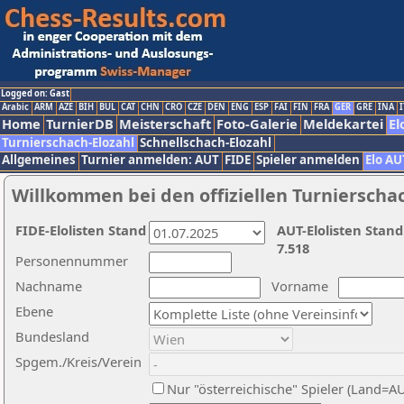
Logged on: Gast
Arabic
ARM
AZE
BIH
BUL
CAT
CHN
CRO
CZE
DEN
ENG
ESP
FAI
FIN
FRA
GER
GRE
INA
I
Home
TurnierDB
Meisterschaft
Foto-Galerie
Meldekartei
El
Turnierschach-Elozahl
Schnellschach-Elozahl
Allgemeines
Turnier anmelden: AUT
FIDE
Spieler anmelden
Elo AU
Willkommen bei den offiziellen Turnierscha
FIDE-Elolisten Stand
AUT-Elolisten Stand
7.518
Personennummer
Nachname
Vorname
Ebene
Bundesland
Spgem./Kreis/Verein
Nur "österreichische" Spieler (Land=A