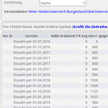
Sortierung
Vereinslisten:
Wien
Niederösterreich
Burgenland
Oberösterrei
Pnr:134320 Name: Munkh-Erdene Ganbat (
Grafik Elo-Zeitreihe
tnr
St
turnier
bdld
rd
datum
f
K
erg
elo+/-
gegn
Elozahl per 01.07.2016
0
0
Elozahl per 01.10.2016
0
800
Elozahl per 01.01.2017
0
800
Elozahl per 01.04.2017
0
893
Elozahl per 01.07.2017
0
800
Elozahl per 01.10.2017
0
840
Elozahl per 01.01.2018
0
930
Elozahl per 01.04.2018
0
1026
Elozahl per 01.07.2018
0
1009
Elozahl per 01.10.2018
0
1125
Elozahl per 01.01.2019
0
1053
Elozahl per 01.04.2019
0
966
Elozahl per 01.07.2019
0
989