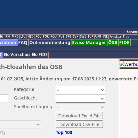
Servert
TA
JPN
MKD
LTU
NED
POL
POR
ROU
RUS
SRB
SVK
SWE
TUR
UKR
VIE
FontSize:11pt
ozahlen
FAQ
Onlineanmeldung
Swiss-Manager
ÖSB
FIDE
T
Elo Vorschau
Elo FIDE
ch-Elozahlen des ÖSB
 01.07.2025, letzte Änderung am 17.08.2025 11:27, gewertete P
Kategorie
Geschlecht
Spielberechtigung
Top 100
UT)