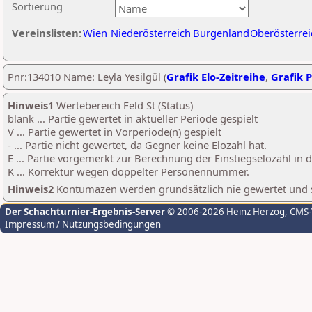
Sortierung
Vereinslisten:
Wien
Niederösterreich
Burgenland
Oberösterrei
Pnr:134010 Name: Leyla Yesilgül (
Grafik Elo-Zeitreihe
,
Grafik P
Hinweis1
Wertebereich Feld St (Status)
blank ... Partie gewertet in aktueller Periode gespielt
V ... Partie gewertet in Vorperiode(n) gespielt
- ... Partie nicht gewertet, da Gegner keine Elozahl hat.
E ... Partie vorgemerkt zur Berechnung der Einstiegselozahl in
K ... Korrektur wegen doppelter Personennummer.
Hinweis2
Kontumazen werden grundsätzlich nie gewertet und sin
Der Schachturnier-Ergebnis-Server
© 2006-2026 Heinz Herzog
, CMS
Impressum / Nutzungsbedingungen