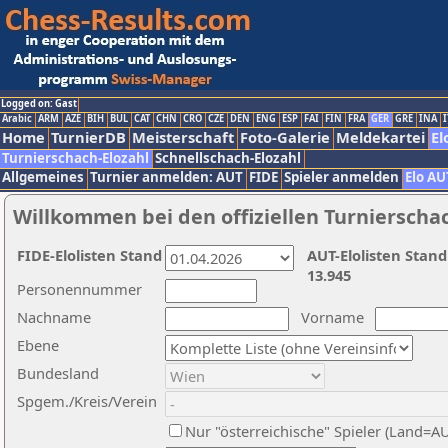
Logged on: Gast
Arabic
ARM
AZE
BIH
BUL
CAT
CHN
CRO
CZE
DEN
ENG
ESP
FAI
FIN
FRA
GER
GRE
INA
I
Home
TurnierDB
Meisterschaft
Foto-Galerie
Meldekartei
El
Turnierschach-Elozahl
Schnellschach-Elozahl
Allgemeines
Turnier anmelden: AUT
FIDE
Spieler anmelden
Elo AU
Willkommen bei den offiziellen Turnierscha
FIDE-Elolisten Stand
AUT-Elolisten Stand
13.945
Personennummer
Nachname
Vorname
Ebene
Bundesland
Spgem./Kreis/Verein
Nur "österreichische" Spieler (Land=A