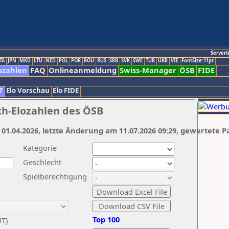
Servert
TA
JPN
MKD
LTU
NED
POL
POR
ROU
RUS
SRB
SVK
SWE
TUR
UKR
VIE
FontSize:11pt
ozahlen
FAQ
Onlineanmeldung
Swiss-Manager
ÖSB
FIDE
T
Elo Vorschau
Elo FIDE
ch-Elozahlen des ÖSB
 01.04.2026, letzte Änderung am 11.07.2026 09:29, gewertete P
Kategorie
Geschlecht
Spielberechtigung
Top 100
UT)