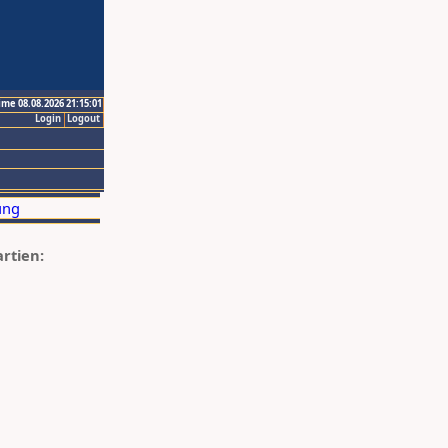
ime 08.08.2026 21:15:01
Login
Logout
artien: