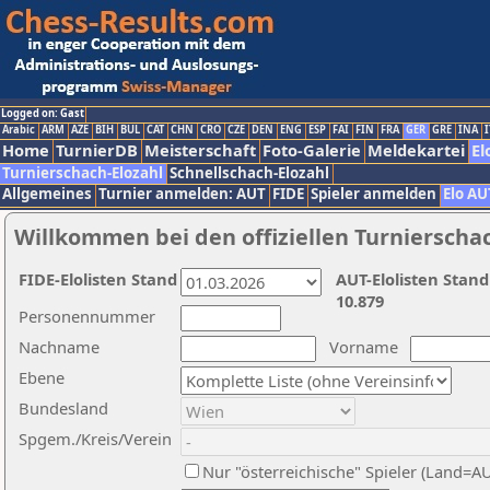
Logged on: Gast
Arabic
ARM
AZE
BIH
BUL
CAT
CHN
CRO
CZE
DEN
ENG
ESP
FAI
FIN
FRA
GER
GRE
INA
I
Home
TurnierDB
Meisterschaft
Foto-Galerie
Meldekartei
El
Turnierschach-Elozahl
Schnellschach-Elozahl
Allgemeines
Turnier anmelden: AUT
FIDE
Spieler anmelden
Elo AU
Willkommen bei den offiziellen Turnierscha
FIDE-Elolisten Stand
AUT-Elolisten Stand
10.879
Personennummer
Nachname
Vorname
Ebene
Bundesland
Spgem./Kreis/Verein
Nur "österreichische" Spieler (Land=A