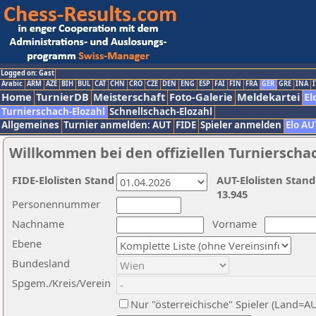
Logged on: Gast
Arabic
ARM
AZE
BIH
BUL
CAT
CHN
CRO
CZE
DEN
ENG
ESP
FAI
FIN
FRA
GER
GRE
INA
I
Home
TurnierDB
Meisterschaft
Foto-Galerie
Meldekartei
El
Turnierschach-Elozahl
Schnellschach-Elozahl
Allgemeines
Turnier anmelden: AUT
FIDE
Spieler anmelden
Elo AU
Willkommen bei den offiziellen Turnierscha
FIDE-Elolisten Stand
AUT-Elolisten Stand
13.945
Personennummer
Nachname
Vorname
Ebene
Bundesland
Spgem./Kreis/Verein
Nur "österreichische" Spieler (Land=A