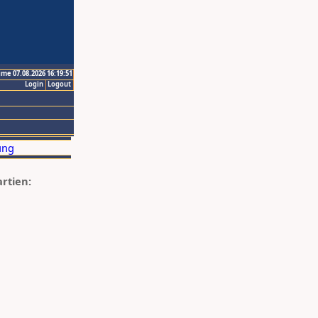
ime 07.08.2026 16:19:51
Login
Logout
artien: