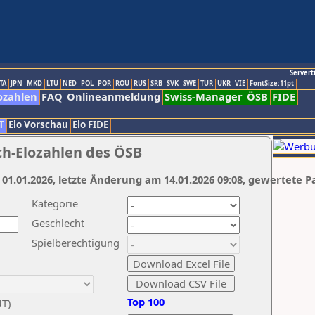
Servert
TA
JPN
MKD
LTU
NED
POL
POR
ROU
RUS
SRB
SVK
SWE
TUR
UKR
VIE
FontSize:11pt
ozahlen
FAQ
Onlineanmeldung
Swiss-Manager
ÖSB
FIDE
T
Elo Vorschau
Elo FIDE
ch-Elozahlen des ÖSB
 01.01.2026, letzte Änderung am 14.01.2026 09:08, gewertete P
Kategorie
Geschlecht
Spielberechtigung
Top 100
UT)