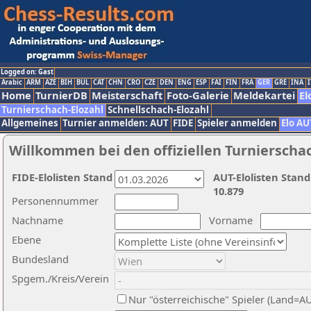
Logged on: Gast
Arabic
ARM
AZE
BIH
BUL
CAT
CHN
CRO
CZE
DEN
ENG
ESP
FAI
FIN
FRA
GER
GRE
INA
I
Home
TurnierDB
Meisterschaft
Foto-Galerie
Meldekartei
El
Turnierschach-Elozahl
Schnellschach-Elozahl
Allgemeines
Turnier anmelden: AUT
FIDE
Spieler anmelden
Elo AU
Willkommen bei den offiziellen Turnierscha
FIDE-Elolisten Stand
AUT-Elolisten Stand
10.879
Personennummer
Nachname
Vorname
Ebene
Bundesland
Spgem./Kreis/Verein
Nur "österreichische" Spieler (Land=A