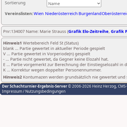
Sortierung
Vereinslisten:
Wien
Niederösterreich
Burgenland
Oberösterrei
Pnr:134007 Name: Marie Strauss (
Grafik Elo-Zeitreihe
,
Grafik P
Hinweis1
Wertebereich Feld St (Status)
blank ... Partie gewertet in aktueller Periode gespielt
V ... Partie gewertet in Vorperiode(n) gespielt
- ... Partie nicht gewertet, da Gegner keine Elozahl hat.
E ... Partie vorgemerkt zur Berechnung der Einstiegselozahl in
K ... Korrektur wegen doppelter Personennummer.
Hinweis2
Kontumazen werden grundsätzlich nie gewertet und sin
Der Schachturnier-Ergebnis-Server
© 2006-2026 Heinz Herzog
, CMS
Impressum / Nutzungsbedingungen