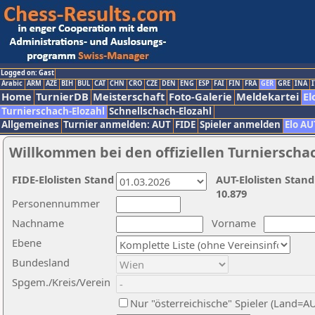
Logged on: Gast
Arabic
ARM
AZE
BIH
BUL
CAT
CHN
CRO
CZE
DEN
ENG
ESP
FAI
FIN
FRA
GER
GRE
INA
I
Home
TurnierDB
Meisterschaft
Foto-Galerie
Meldekartei
El
Turnierschach-Elozahl
Schnellschach-Elozahl
Allgemeines
Turnier anmelden: AUT
FIDE
Spieler anmelden
Elo AU
Willkommen bei den offiziellen Turnierscha
FIDE-Elolisten Stand
AUT-Elolisten Stand
10.879
Personennummer
Nachname
Vorname
Ebene
Bundesland
Spgem./Kreis/Verein
Nur "österreichische" Spieler (Land=A