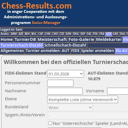
Logged on: Gast
Arabic
ARM
AZE
BIH
BUL
CAT
CHN
CRO
CZE
DEN
ENG
ESP
FAI
FIN
FRA
GER
GRE
INA
I
Home
TurnierDB
Meisterschaft
Foto-Galerie
Meldekartei
El
Turnierschach-Elozahl
Schnellschach-Elozahl
Allgemeines
Turnier anmelden: AUT
FIDE
Spieler anmelden
Elo AU
Willkommen bei den offiziellen Turnierscha
FIDE-Elolisten Stand
AUT-Elolisten Stand
10.879
Personennummer
Nachname
Vorname
Ebene
Bundesland
Spgem./Kreis/Verein
Nur "österreichische" Spieler (Land=A