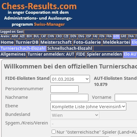
Logged on: Gast
Arabic
ARM
AZE
BIH
BUL
CAT
CHN
CRO
CZE
DEN
ENG
ESP
FAI
FIN
FRA
GER
GRE
INA
I
Home
TurnierDB
Meisterschaft
Foto-Galerie
Meldekartei
El
Turnierschach-Elozahl
Schnellschach-Elozahl
Allgemeines
Turnier anmelden: AUT
FIDE
Spieler anmelden
Elo AU
Willkommen bei den offiziellen Turnierscha
FIDE-Elolisten Stand
AUT-Elolisten Stand
10.879
Personennummer
Nachname
Vorname
Ebene
Bundesland
Spgem./Kreis/Verein
Nur "österreichische" Spieler (Land=A