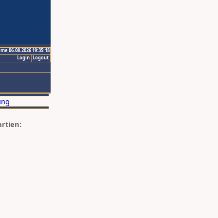
ime 06.08.2026 19:35:18
Login
Logout
artien: