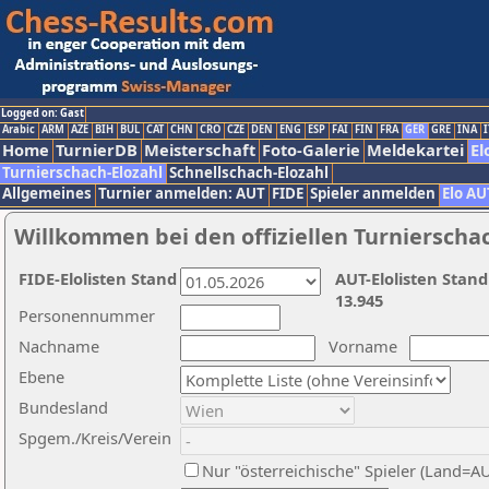
Logged on: Gast
Arabic
ARM
AZE
BIH
BUL
CAT
CHN
CRO
CZE
DEN
ENG
ESP
FAI
FIN
FRA
GER
GRE
INA
I
Home
TurnierDB
Meisterschaft
Foto-Galerie
Meldekartei
El
Turnierschach-Elozahl
Schnellschach-Elozahl
Allgemeines
Turnier anmelden: AUT
FIDE
Spieler anmelden
Elo AU
Willkommen bei den offiziellen Turnierscha
FIDE-Elolisten Stand
AUT-Elolisten Stand
13.945
Personennummer
Nachname
Vorname
Ebene
Bundesland
Spgem./Kreis/Verein
Nur "österreichische" Spieler (Land=A