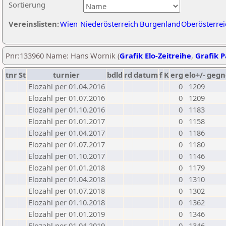
Sortierung
Vereinslisten:
Wien
Niederösterreich
Burgenland
Oberösterrei
Pnr:133960 Name: Hans Wornik (
Grafik Elo-Zeitreihe
,
Grafik P
tnr
St
turnier
bdld
rd
datum
f
K
erg
elo+/-
gegn
Elozahl per 01.04.2016
0
1209
Elozahl per 01.07.2016
0
1209
Elozahl per 01.10.2016
0
1183
Elozahl per 01.01.2017
0
1158
Elozahl per 01.04.2017
0
1186
Elozahl per 01.07.2017
0
1180
Elozahl per 01.10.2017
0
1146
Elozahl per 01.01.2018
0
1179
Elozahl per 01.04.2018
0
1310
Elozahl per 01.07.2018
0
1302
Elozahl per 01.10.2018
0
1362
Elozahl per 01.01.2019
0
1346
Elozahl per 01.04.2019
0
1346