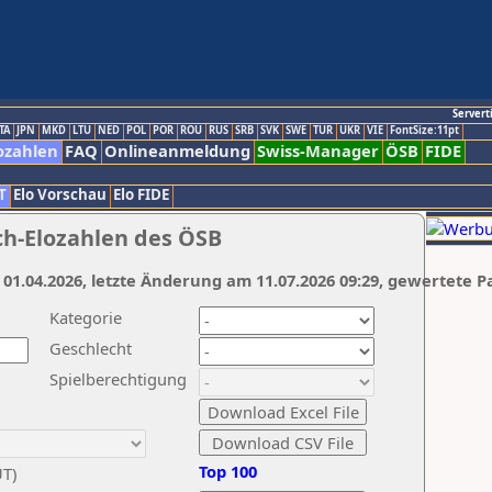
Servert
TA
JPN
MKD
LTU
NED
POL
POR
ROU
RUS
SRB
SVK
SWE
TUR
UKR
VIE
FontSize:11pt
ozahlen
FAQ
Onlineanmeldung
Swiss-Manager
ÖSB
FIDE
T
Elo Vorschau
Elo FIDE
ch-Elozahlen des ÖSB
 01.04.2026, letzte Änderung am 11.07.2026 09:29, gewertete P
Kategorie
Geschlecht
Spielberechtigung
Top 100
UT)