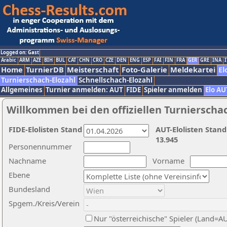
Logged on: Gast
Arabic
ARM
AZE
BIH
BUL
CAT
CHN
CRO
CZE
DEN
ENG
ESP
FAI
FIN
FRA
GER
GRE
INA
I
Home
TurnierDB
Meisterschaft
Foto-Galerie
Meldekartei
El
Turnierschach-Elozahl
Schnellschach-Elozahl
Allgemeines
Turnier anmelden: AUT
FIDE
Spieler anmelden
Elo AU
Willkommen bei den offiziellen Turnierscha
FIDE-Elolisten Stand
AUT-Elolisten Stand
13.945
Personennummer
Nachname
Vorname
Ebene
Bundesland
Spgem./Kreis/Verein
Nur "österreichische" Spieler (Land=A