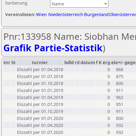
Sortierung
Vereinslisten:
Wien
Niederösterreich
Burgenland
Oberösterrei
Pnr:133958 Name: Siobhan Me
Grafik Partie-Statistik
)
tnr
St
turnier
bdld
rd
datum
f
K
erg
elo+/-
gegn
Elozahl per 01.04.2018
0
868
Elozahl per 01.07.2018
0
875
Elozahl per 01.10.2018
0
800
Elozahl per 01.01.2019
0
911
Elozahl per 01.04.2019
0
962
Elozahl per 01.07.2019
0
951
Elozahl per 01.10.2019
0
911
Elozahl per 01.01.2020
0
800
Elozahl per 01.04.2020
0
932
Elozahl per 01.07.2020
0
932