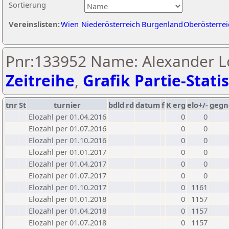
Sortierung
Vereinslisten:
Wien
Niederösterreich
Burgenland
Oberösterrei
Pnr:133952 Name: Alexander L
Zeitreihe
,
Grafik Partie-Statis
tnr
St
turnier
bdld
rd
datum
f
K
erg
elo+/-
gegn
Elozahl per 01.04.2016
0
0
Elozahl per 01.07.2016
0
0
Elozahl per 01.10.2016
0
0
Elozahl per 01.01.2017
0
0
Elozahl per 01.04.2017
0
0
Elozahl per 01.07.2017
0
0
Elozahl per 01.10.2017
0
1161
Elozahl per 01.01.2018
0
1157
Elozahl per 01.04.2018
0
1157
Elozahl per 01.07.2018
0
1157