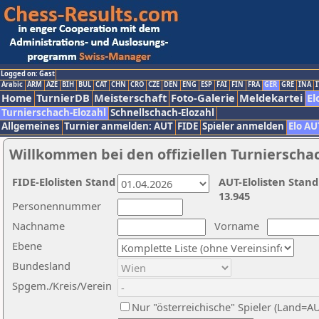
Logged on: Gast
Arabic
ARM
AZE
BIH
BUL
CAT
CHN
CRO
CZE
DEN
ENG
ESP
FAI
FIN
FRA
GER
GRE
INA
I
Home
TurnierDB
Meisterschaft
Foto-Galerie
Meldekartei
El
Turnierschach-Elozahl
Schnellschach-Elozahl
Allgemeines
Turnier anmelden: AUT
FIDE
Spieler anmelden
Elo AU
Willkommen bei den offiziellen Turnierscha
FIDE-Elolisten Stand
AUT-Elolisten Stand
13.945
Personennummer
Nachname
Vorname
Ebene
Bundesland
Spgem./Kreis/Verein
Nur "österreichische" Spieler (Land=A