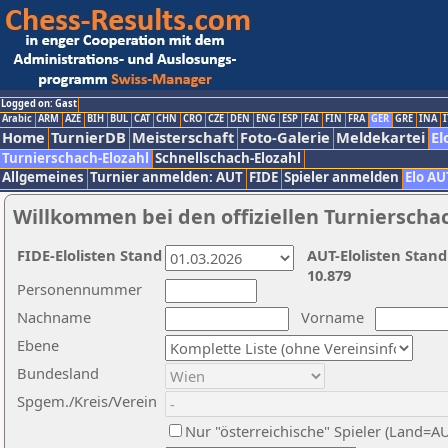
Logged on: Gast
Arabic
ARM
AZE
BIH
BUL
CAT
CHN
CRO
CZE
DEN
ENG
ESP
FAI
FIN
FRA
GER
GRE
INA
I
Home
TurnierDB
Meisterschaft
Foto-Galerie
Meldekartei
El
Turnierschach-Elozahl
Schnellschach-Elozahl
Allgemeines
Turnier anmelden: AUT
FIDE
Spieler anmelden
Elo AU
Willkommen bei den offiziellen Turnierscha
FIDE-Elolisten Stand
AUT-Elolisten Stand
10.879
Personennummer
Nachname
Vorname
Ebene
Bundesland
Spgem./Kreis/Verein
Nur "österreichische" Spieler (Land=A