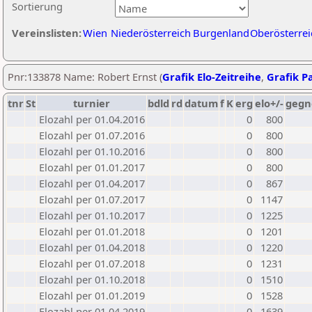
Sortierung
Vereinslisten:
Wien
Niederösterreich
Burgenland
Oberösterrei
Pnr:133878 Name: Robert Ernst (
Grafik Elo-Zeitreihe
,
Grafik Pa
tnr
St
turnier
bdld
rd
datum
f
K
erg
elo+/-
gegn
Elozahl per 01.04.2016
0
800
Elozahl per 01.07.2016
0
800
Elozahl per 01.10.2016
0
800
Elozahl per 01.01.2017
0
800
Elozahl per 01.04.2017
0
867
Elozahl per 01.07.2017
0
1147
Elozahl per 01.10.2017
0
1225
Elozahl per 01.01.2018
0
1201
Elozahl per 01.04.2018
0
1220
Elozahl per 01.07.2018
0
1231
Elozahl per 01.10.2018
0
1510
Elozahl per 01.01.2019
0
1528
Elozahl per 01.04.2019
0
1639