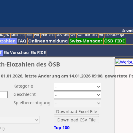
Servert
TA
JPN
MKD
LTU
NED
POL
POR
ROU
RUS
SRB
SVK
SWE
TUR
UKR
VIE
FontSize:11pt
ozahlen
FAQ
Onlineanmeldung
Swiss-Manager
ÖSB
FIDE
T
Elo Vorschau
Elo FIDE
ch-Elozahlen des ÖSB
 01.01.2026, letzte Änderung am 14.01.2026 09:08, gewertete P
Kategorie
Geschlecht
Spielberechtigung
Top 100
UT)