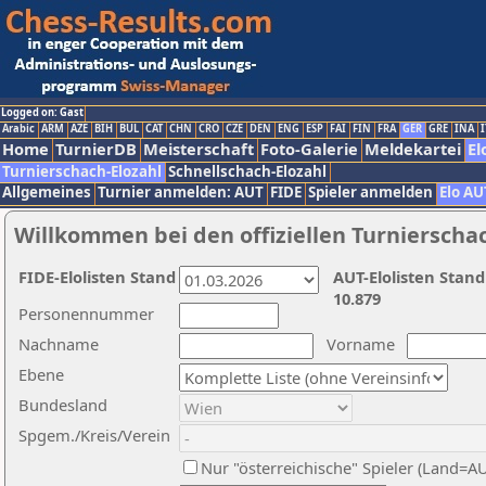
Logged on: Gast
Arabic
ARM
AZE
BIH
BUL
CAT
CHN
CRO
CZE
DEN
ENG
ESP
FAI
FIN
FRA
GER
GRE
INA
I
Home
TurnierDB
Meisterschaft
Foto-Galerie
Meldekartei
El
Turnierschach-Elozahl
Schnellschach-Elozahl
Allgemeines
Turnier anmelden: AUT
FIDE
Spieler anmelden
Elo AU
Willkommen bei den offiziellen Turnierscha
FIDE-Elolisten Stand
AUT-Elolisten Stand
10.879
Personennummer
Nachname
Vorname
Ebene
Bundesland
Spgem./Kreis/Verein
Nur "österreichische" Spieler (Land=A