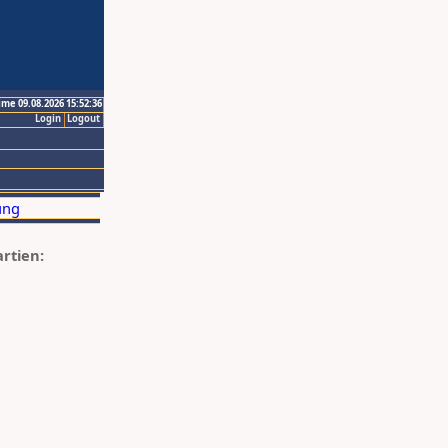
ime 09.08.2026 15:52:36
Login
Logout
artien: