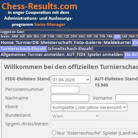
Logged on: Gast
Arabic
ARM
AZE
BIH
BUL
CAT
CHN
CRO
CZE
DEN
ENG
ESP
FAI
FIN
FRA
GER
GRE
INA
I
Home
TurnierDB
Meisterschaft
Foto-Galerie
Meldekartei
El
Turnierschach-Elozahl
Schnellschach-Elozahl
Allgemeines
Turnier anmelden: AUT
FIDE
Spieler anmelden
Elo AU
Willkommen bei den offiziellen Turnierscha
FIDE-Elolisten Stand
AUT-Elolisten Stand
13.945
Personennummer
Nachname
Vorname
Ebene
Bundesland
Spgem./Kreis/Verein
Nur "österreichische" Spieler (Land=A