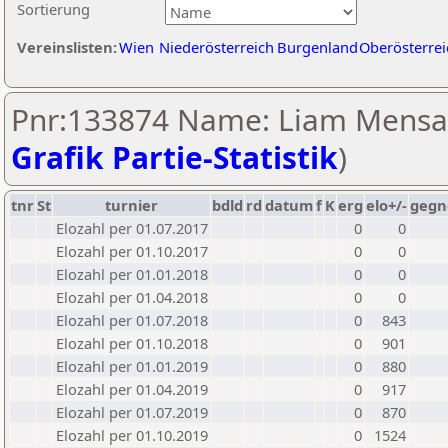
Sortierung
Vereinslisten:
Wien
Niederösterreich
Burgenland
Oberösterrei
Pnr:133874 Name: Liam Mensa
Grafik Partie-Statistik
)
tnr
St
turnier
bdld
rd
datum
f
K
erg
elo+/-
gegn
Elozahl per 01.07.2017
0
0
Elozahl per 01.10.2017
0
0
Elozahl per 01.01.2018
0
0
Elozahl per 01.04.2018
0
0
Elozahl per 01.07.2018
0
843
Elozahl per 01.10.2018
0
901
Elozahl per 01.01.2019
0
880
Elozahl per 01.04.2019
0
917
Elozahl per 01.07.2019
0
870
Elozahl per 01.10.2019
0
1524