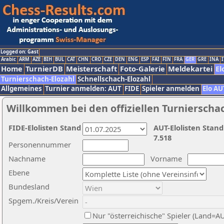
Logged on: Gast
Arabic
ARM
AZE
BIH
BUL
CAT
CHN
CRO
CZE
DEN
ENG
ESP
FAI
FIN
FRA
GER
GRE
INA
I
Home
TurnierDB
Meisterschaft
Foto-Galerie
Meldekartei
El
Turnierschach-Elozahl
Schnellschach-Elozahl
Allgemeines
Turnier anmelden: AUT
FIDE
Spieler anmelden
Elo AU
Willkommen bei den offiziellen Turnierscha
FIDE-Elolisten Stand
AUT-Elolisten Stand
7.518
Personennummer
Nachname
Vorname
Ebene
Bundesland
Spgem./Kreis/Verein
Nur "österreichische" Spieler (Land=A