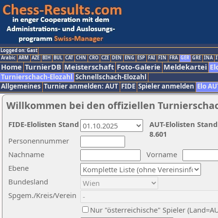
Logged on: Gast
Arabic
ARM
AZE
BIH
BUL
CAT
CHN
CRO
CZE
DEN
ENG
ESP
FAI
FIN
FRA
GER
GRE
INA
I
Home
TurnierDB
Meisterschaft
Foto-Galerie
Meldekartei
El
Turnierschach-Elozahl
Schnellschach-Elozahl
Allgemeines
Turnier anmelden: AUT
FIDE
Spieler anmelden
Elo AU
Willkommen bei den offiziellen Turnierscha
FIDE-Elolisten Stand
AUT-Elolisten Stand
8.601
Personennummer
Nachname
Vorname
Ebene
Bundesland
Spgem./Kreis/Verein
Nur "österreichische" Spieler (Land=A