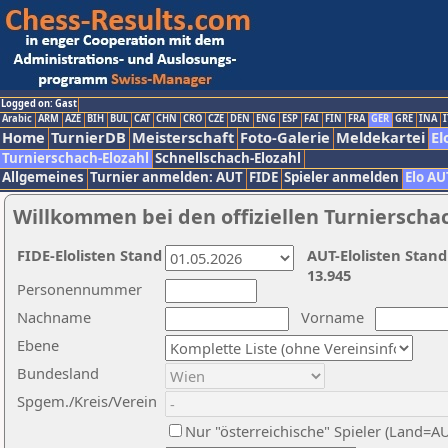
Logged on: Gast
Arabic
ARM
AZE
BIH
BUL
CAT
CHN
CRO
CZE
DEN
ENG
ESP
FAI
FIN
FRA
GER
GRE
INA
I
Home
TurnierDB
Meisterschaft
Foto-Galerie
Meldekartei
El
Turnierschach-Elozahl
Schnellschach-Elozahl
Allgemeines
Turnier anmelden: AUT
FIDE
Spieler anmelden
Elo AU
Willkommen bei den offiziellen Turnierscha
FIDE-Elolisten Stand
AUT-Elolisten Stand
13.945
Personennummer
Nachname
Vorname
Ebene
Bundesland
Spgem./Kreis/Verein
Nur "österreichische" Spieler (Land=A