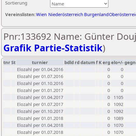
Sortierung
Vereinslisten:
Wien
Niederösterreich
Burgenland
Oberösterrei
Pnr:133692 Name: Günter Douj
Grafik Partie-Statistik
)
tnr
St
turnier
bdld
rd
datum
f
K
erg
elo+/-
gegn
Elozahl per 01.04.2016
0
0
Elozahl per 01.07.2016
0
0
Elozahl per 01.10.2016
0
0
Elozahl per 01.01.2017
0
0
Elozahl per 01.04.2017
0
1105
Elozahl per 01.07.2017
0
1092
Elozahl per 01.10.2017
0
1092
Elozahl per 01.01.2018
0
1089
Elozahl per 01.04.2018
0
1070
Elozahl per 01.07.2018
0
1070