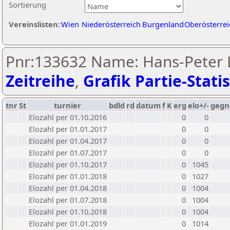
Sortierung
Vereinslisten:
Wien
Niederösterreich
Burgenland
Oberösterrei
Pnr:133632 Name: Hans-Peter L
Zeitreihe
,
Grafik Partie-Statis
tnr
St
turnier
bdld
rd
datum
f
K
erg
elo+/-
gegn
Elozahl per 01.10.2016
0
0
Elozahl per 01.01.2017
0
0
Elozahl per 01.04.2017
0
0
Elozahl per 01.07.2017
0
0
Elozahl per 01.10.2017
0
1045
Elozahl per 01.01.2018
0
1027
Elozahl per 01.04.2018
0
1004
Elozahl per 01.07.2018
0
1004
Elozahl per 01.10.2018
0
1004
Elozahl per 01.01.2019
0
1014