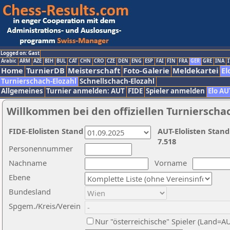
Logged on: Gast
Arabic
ARM
AZE
BIH
BUL
CAT
CHN
CRO
CZE
DEN
ENG
ESP
FAI
FIN
FRA
GER
GRE
INA
I
Home
TurnierDB
Meisterschaft
Foto-Galerie
Meldekartei
El
Turnierschach-Elozahl
Schnellschach-Elozahl
Allgemeines
Turnier anmelden: AUT
FIDE
Spieler anmelden
Elo AU
Willkommen bei den offiziellen Turnierscha
FIDE-Elolisten Stand
AUT-Elolisten Stand
7.518
Personennummer
Nachname
Vorname
Ebene
Bundesland
Spgem./Kreis/Verein
Nur "österreichische" Spieler (Land=A