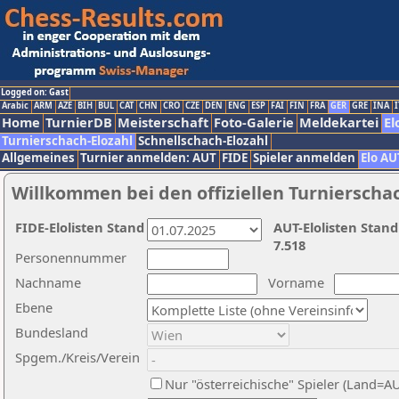
Logged on: Gast
Arabic
ARM
AZE
BIH
BUL
CAT
CHN
CRO
CZE
DEN
ENG
ESP
FAI
FIN
FRA
GER
GRE
INA
I
Home
TurnierDB
Meisterschaft
Foto-Galerie
Meldekartei
El
Turnierschach-Elozahl
Schnellschach-Elozahl
Allgemeines
Turnier anmelden: AUT
FIDE
Spieler anmelden
Elo AU
Willkommen bei den offiziellen Turnierscha
FIDE-Elolisten Stand
AUT-Elolisten Stand
7.518
Personennummer
Nachname
Vorname
Ebene
Bundesland
Spgem./Kreis/Verein
Nur "österreichische" Spieler (Land=A