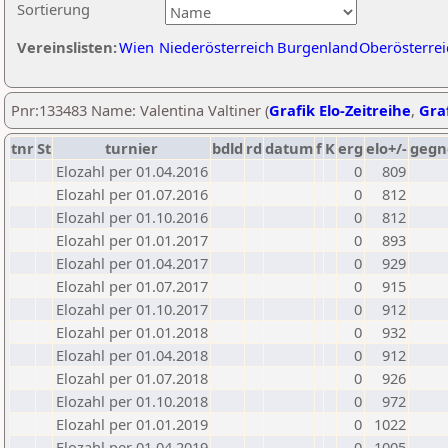
Sortierung
Vereinslisten:
Wien
Niederösterreich
Burgenland
Oberösterrei
Pnr:133483 Name: Valentina Valtiner (
Grafik Elo-Zeitreihe
,
Graf
tnr
St
turnier
bdld
rd
datum
f
K
erg
elo+/-
gegn
Elozahl per 01.04.2016
0
809
Elozahl per 01.07.2016
0
812
Elozahl per 01.10.2016
0
812
Elozahl per 01.01.2017
0
893
Elozahl per 01.04.2017
0
929
Elozahl per 01.07.2017
0
915
Elozahl per 01.10.2017
0
912
Elozahl per 01.01.2018
0
932
Elozahl per 01.04.2018
0
912
Elozahl per 01.07.2018
0
926
Elozahl per 01.10.2018
0
972
Elozahl per 01.01.2019
0
1022
Elozahl per 01.04.2019
0
1005