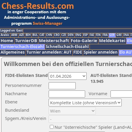
Logged on: Gast
Arabic
ARM
AZE
BIH
BUL
CAT
CHN
CRO
CZE
DEN
ENG
ESP
FAI
FIN
FRA
GER
GRE
INA
I
Home
TurnierDB
Meisterschaft
Foto-Galerie
Meldekartei
El
Turnierschach-Elozahl
Schnellschach-Elozahl
Allgemeines
Turnier anmelden: AUT
FIDE
Spieler anmelden
Elo AU
Willkommen bei den offiziellen Turnierscha
FIDE-Elolisten Stand
AUT-Elolisten Stand
13.945
Personennummer
Nachname
Vorname
Ebene
Bundesland
Spgem./Kreis/Verein
Nur "österreichische" Spieler (Land=A