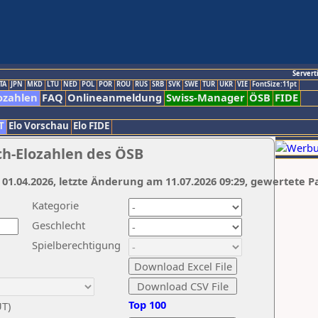
Servert
TA
JPN
MKD
LTU
NED
POL
POR
ROU
RUS
SRB
SVK
SWE
TUR
UKR
VIE
FontSize:11pt
ozahlen
FAQ
Onlineanmeldung
Swiss-Manager
ÖSB
FIDE
T
Elo Vorschau
Elo FIDE
ch-Elozahlen des ÖSB
 01.04.2026, letzte Änderung am 11.07.2026 09:29, gewertete P
Kategorie
Geschlecht
Spielberechtigung
Top 100
UT)