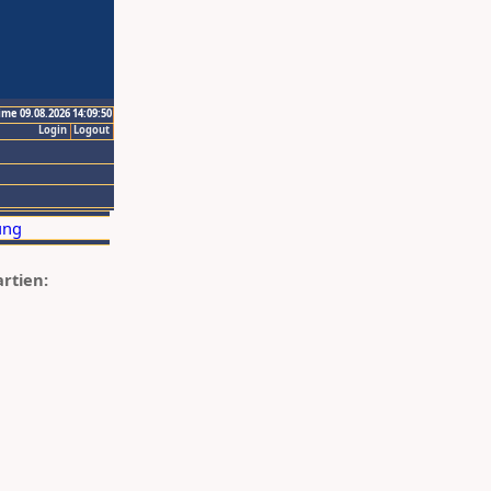
ime 09.08.2026 14:09:50
Login
Logout
artien: