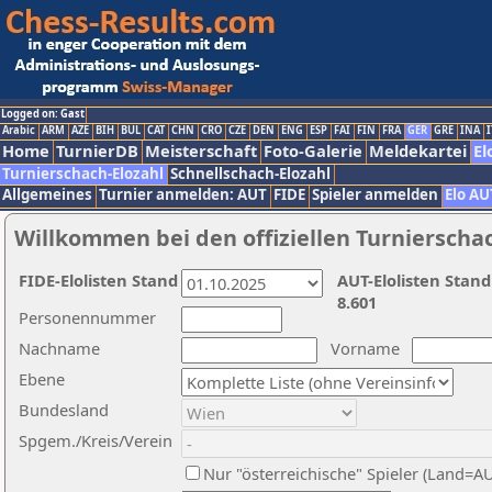
Logged on: Gast
Arabic
ARM
AZE
BIH
BUL
CAT
CHN
CRO
CZE
DEN
ENG
ESP
FAI
FIN
FRA
GER
GRE
INA
I
Home
TurnierDB
Meisterschaft
Foto-Galerie
Meldekartei
El
Turnierschach-Elozahl
Schnellschach-Elozahl
Allgemeines
Turnier anmelden: AUT
FIDE
Spieler anmelden
Elo AU
Willkommen bei den offiziellen Turnierscha
FIDE-Elolisten Stand
AUT-Elolisten Stand
8.601
Personennummer
Nachname
Vorname
Ebene
Bundesland
Spgem./Kreis/Verein
Nur "österreichische" Spieler (Land=A