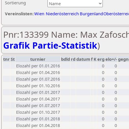
Sortierung
Vereinslisten:
Wien
Niederösterreich
Burgenland
Oberösterrei
Pnr:133399 Name: Max Zafosch
Grafik Partie-Statistik
)
tnr
St
turnier
bdld
rd
datum
f
K
erg
elo+/-
gegn
Elozahl per 01.01.2016
0
0
Elozahl per 01.04.2016
0
0
Elozahl per 01.07.2016
0
0
Elozahl per 01.10.2016
0
0
Elozahl per 01.01.2017
0
0
Elozahl per 01.04.2017
0
0
Elozahl per 01.07.2017
0
0
Elozahl per 01.10.2017
0
0
Elozahl per 01.01.2018
0
0
Elozahl per 01.04.2018
0
0