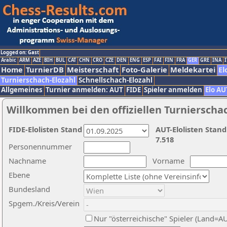
Logged on: Gast
Arabic
ARM
AZE
BIH
BUL
CAT
CHN
CRO
CZE
DEN
ENG
ESP
FAI
FIN
FRA
GER
GRE
INA
I
Home
TurnierDB
Meisterschaft
Foto-Galerie
Meldekartei
El
Turnierschach-Elozahl
Schnellschach-Elozahl
Allgemeines
Turnier anmelden: AUT
FIDE
Spieler anmelden
Elo AU
Willkommen bei den offiziellen Turnierscha
FIDE-Elolisten Stand
AUT-Elolisten Stand
7.518
Personennummer
Nachname
Vorname
Ebene
Bundesland
Spgem./Kreis/Verein
Nur "österreichische" Spieler (Land=A