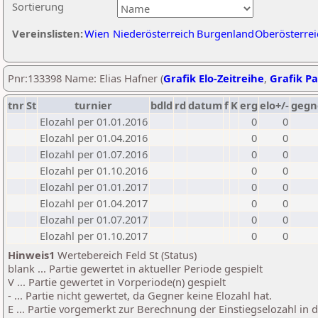
Sortierung
Vereinslisten:
Wien
Niederösterreich
Burgenland
Oberösterrei
Pnr:133398 Name: Elias Hafner (
Grafik Elo-Zeitreihe
,
Grafik Pa
tnr
St
turnier
bdld
rd
datum
f
K
erg
elo+/-
gegn
Elozahl per 01.01.2016
0
0
Elozahl per 01.04.2016
0
0
Elozahl per 01.07.2016
0
0
Elozahl per 01.10.2016
0
0
Elozahl per 01.01.2017
0
0
Elozahl per 01.04.2017
0
0
Elozahl per 01.07.2017
0
0
Elozahl per 01.10.2017
0
0
Hinweis1
Wertebereich Feld St (Status)
blank ... Partie gewertet in aktueller Periode gespielt
V ... Partie gewertet in Vorperiode(n) gespielt
- ... Partie nicht gewertet, da Gegner keine Elozahl hat.
E ... Partie vorgemerkt zur Berechnung der Einstiegselozahl in