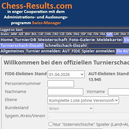
Logged on: Gast
Arabic
ARM
AZE
BIH
BUL
CAT
CHN
CRO
CZE
DEN
ENG
ESP
FAI
FIN
FRA
GER
GRE
INA
I
Home
TurnierDB
Meisterschaft
Foto-Galerie
Meldekartei
El
Turnierschach-Elozahl
Schnellschach-Elozahl
Allgemeines
Turnier anmelden: AUT
FIDE
Spieler anmelden
Elo AU
Willkommen bei den offiziellen Turnierscha
FIDE-Elolisten Stand
AUT-Elolisten Stand
13.945
Personennummer
Nachname
Vorname
Ebene
Bundesland
Spgem./Kreis/Verein
Nur "österreichische" Spieler (Land=A