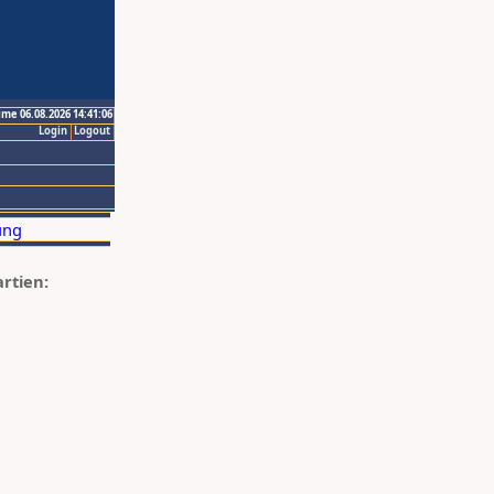
ime 06.08.2026 14:41:06
Login
Logout
artien: