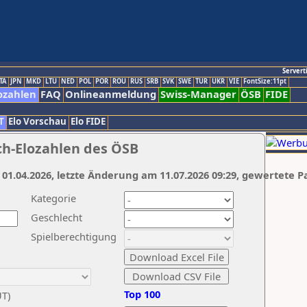
Servert
TA
JPN
MKD
LTU
NED
POL
POR
ROU
RUS
SRB
SVK
SWE
TUR
UKR
VIE
FontSize:11pt
ozahlen
FAQ
Onlineanmeldung
Swiss-Manager
ÖSB
FIDE
T
Elo Vorschau
Elo FIDE
ch-Elozahlen des ÖSB
 01.04.2026, letzte Änderung am 11.07.2026 09:29, gewertete P
Kategorie
Geschlecht
Spielberechtigung
Top 100
UT)