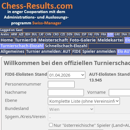
Logged on: Gast
Arabic
ARM
AZE
BIH
BUL
CAT
CHN
CRO
CZE
DEN
ENG
ESP
FAI
FIN
FRA
GER
GRE
INA
I
Home
TurnierDB
Meisterschaft
Foto-Galerie
Meldekartei
El
Turnierschach-Elozahl
Schnellschach-Elozahl
Allgemeines
Turnier anmelden: AUT
FIDE
Spieler anmelden
Elo AU
Willkommen bei den offiziellen Turnierscha
FIDE-Elolisten Stand
AUT-Elolisten Stand
13.945
Personennummer
Nachname
Vorname
Ebene
Bundesland
Spgem./Kreis/Verein
Nur "österreichische" Spieler (Land=A