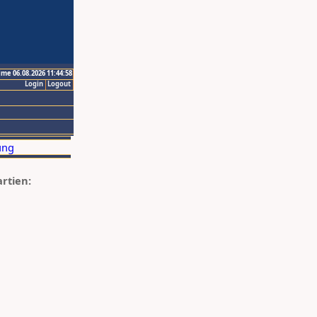
ime 06.08.2026 11:44:58
Login
Logout
artien: