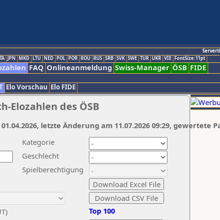
Servert
TA
JPN
MKD
LTU
NED
POL
POR
ROU
RUS
SRB
SVK
SWE
TUR
UKR
VIE
FontSize:11pt
ozahlen
FAQ
Onlineanmeldung
Swiss-Manager
ÖSB
FIDE
T
Elo Vorschau
Elo FIDE
ch-Elozahlen des ÖSB
 01.04.2026, letzte Änderung am 11.07.2026 09:29, gewertete P
Kategorie
Geschlecht
Spielberechtigung
Top 100
UT)