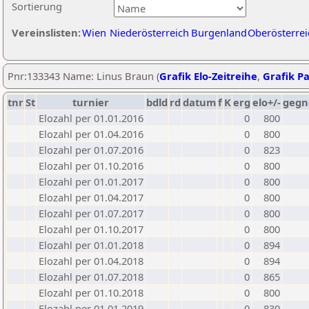
Sortierung
Vereinslisten:
Wien
Niederösterreich
Burgenland
Oberösterrei
Pnr:133343 Name: Linus Braun (
Grafik Elo-Zeitreihe
,
Grafik Pa
tnr
St
turnier
bdld
rd
datum
f
K
erg
elo+/-
gegn
Elozahl per 01.01.2016
0
800
Elozahl per 01.04.2016
0
800
Elozahl per 01.07.2016
0
823
Elozahl per 01.10.2016
0
800
Elozahl per 01.01.2017
0
800
Elozahl per 01.04.2017
0
800
Elozahl per 01.07.2017
0
800
Elozahl per 01.10.2017
0
800
Elozahl per 01.01.2018
0
894
Elozahl per 01.04.2018
0
894
Elozahl per 01.07.2018
0
865
Elozahl per 01.10.2018
0
800
Elozahl per 01.01.2019
0
830