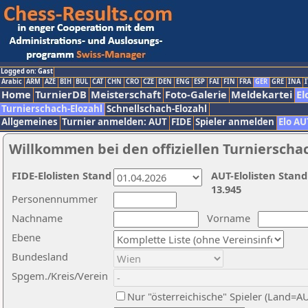
Logged on: Gast
Arabic
ARM
AZE
BIH
BUL
CAT
CHN
CRO
CZE
DEN
ENG
ESP
FAI
FIN
FRA
GER
GRE
INA
I
Home
TurnierDB
Meisterschaft
Foto-Galerie
Meldekartei
El
Turnierschach-Elozahl
Schnellschach-Elozahl
Allgemeines
Turnier anmelden: AUT
FIDE
Spieler anmelden
Elo AU
Willkommen bei den offiziellen Turnierscha
FIDE-Elolisten Stand
AUT-Elolisten Stand
13.945
Personennummer
Nachname
Vorname
Ebene
Bundesland
Spgem./Kreis/Verein
Nur "österreichische" Spieler (Land=A