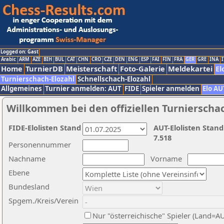
Logged on: Gast
Arabic
ARM
AZE
BIH
BUL
CAT
CHN
CRO
CZE
DEN
ENG
ESP
FAI
FIN
FRA
GER
GRE
INA
I
Home
TurnierDB
Meisterschaft
Foto-Galerie
Meldekartei
El
Turnierschach-Elozahl
Schnellschach-Elozahl
Allgemeines
Turnier anmelden: AUT
FIDE
Spieler anmelden
Elo AU
Willkommen bei den offiziellen Turnierscha
FIDE-Elolisten Stand
AUT-Elolisten Stand
7.518
Personennummer
Nachname
Vorname
Ebene
Bundesland
Spgem./Kreis/Verein
Nur "österreichische" Spieler (Land=A