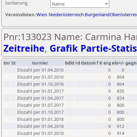
Sortierung
Vereinslisten:
Wien
Niederösterreich
Burgenland
Oberösterrei
Pnr:133023 Name: Carmina Han
Zeitreihe
,
Grafik Partie-Statis
tnr
St
turnier
bdld
rd
datum
f
K
erg
elo+/-
gegn
Elozahl per 01.04.2016
0
0
Elozahl per 01.07.2016
0
864
Elozahl per 01.10.2016
0
864
Elozahl per 01.01.2017
0
835
Elozahl per 01.04.2017
0
824
Elozahl per 01.07.2017
0
800
Elozahl per 01.10.2017
0
800
Elozahl per 01.01.2018
0
800
Elozahl per 01.04.2018
0
912
Elozahl per 01.07.2018
0
914