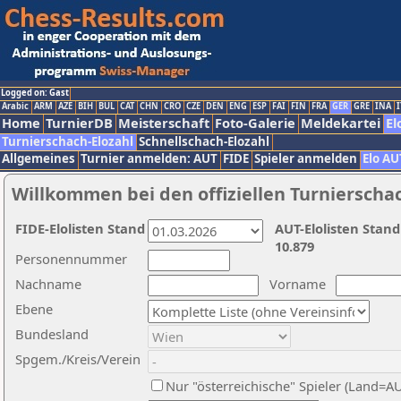
Logged on: Gast
Arabic
ARM
AZE
BIH
BUL
CAT
CHN
CRO
CZE
DEN
ENG
ESP
FAI
FIN
FRA
GER
GRE
INA
I
Home
TurnierDB
Meisterschaft
Foto-Galerie
Meldekartei
El
Turnierschach-Elozahl
Schnellschach-Elozahl
Allgemeines
Turnier anmelden: AUT
FIDE
Spieler anmelden
Elo AU
Willkommen bei den offiziellen Turnierscha
FIDE-Elolisten Stand
AUT-Elolisten Stand
10.879
Personennummer
Nachname
Vorname
Ebene
Bundesland
Spgem./Kreis/Verein
Nur "österreichische" Spieler (Land=A