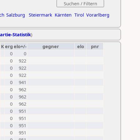
ch
Salzburg
Steiermark
Kärnten
Tirol
Vorarlberg
artie-Statistik
)
K
erg
elo+/-
gegner
elo
pnr
0
0
0
922
0
922
0
922
0
941
0
962
0
962
0
962
0
951
0
951
0
951
0
951
0
951