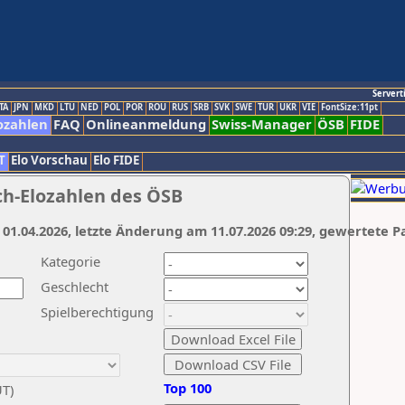
Servert
TA
JPN
MKD
LTU
NED
POL
POR
ROU
RUS
SRB
SVK
SWE
TUR
UKR
VIE
FontSize:11pt
ozahlen
FAQ
Onlineanmeldung
Swiss-Manager
ÖSB
FIDE
T
Elo Vorschau
Elo FIDE
ch-Elozahlen des ÖSB
 01.04.2026, letzte Änderung am 11.07.2026 09:29, gewertete P
Kategorie
Geschlecht
Spielberechtigung
Top 100
UT)