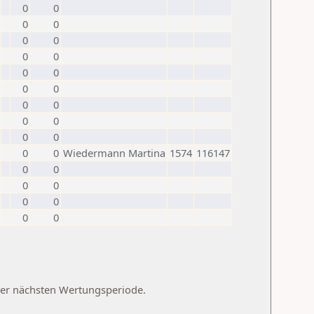
0
0
0
0
0
0
0
0
0
0
0
0
0
0
0
0
0
0
0
0
Wiedermann Martina
1574
116147
0
0
0
0
0
0
0
0
 der nächsten Wertungsperiode.