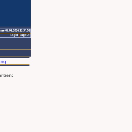
ime 07.08.2026 23:34:53
Login
Logout
artien: