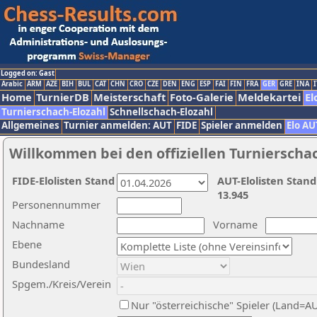
Logged on: Gast
Arabic
ARM
AZE
BIH
BUL
CAT
CHN
CRO
CZE
DEN
ENG
ESP
FAI
FIN
FRA
GER
GRE
INA
I
Home
TurnierDB
Meisterschaft
Foto-Galerie
Meldekartei
El
Turnierschach-Elozahl
Schnellschach-Elozahl
Allgemeines
Turnier anmelden: AUT
FIDE
Spieler anmelden
Elo AU
Willkommen bei den offiziellen Turnierscha
FIDE-Elolisten Stand
AUT-Elolisten Stand
13.945
Personennummer
Nachname
Vorname
Ebene
Bundesland
Spgem./Kreis/Verein
Nur "österreichische" Spieler (Land=A