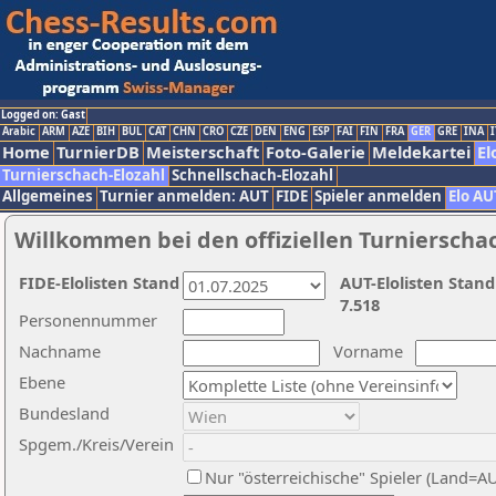
Logged on: Gast
Arabic
ARM
AZE
BIH
BUL
CAT
CHN
CRO
CZE
DEN
ENG
ESP
FAI
FIN
FRA
GER
GRE
INA
I
Home
TurnierDB
Meisterschaft
Foto-Galerie
Meldekartei
El
Turnierschach-Elozahl
Schnellschach-Elozahl
Allgemeines
Turnier anmelden: AUT
FIDE
Spieler anmelden
Elo AU
Willkommen bei den offiziellen Turnierscha
FIDE-Elolisten Stand
AUT-Elolisten Stand
7.518
Personennummer
Nachname
Vorname
Ebene
Bundesland
Spgem./Kreis/Verein
Nur "österreichische" Spieler (Land=A