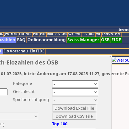
Servert
TA
JPN
MKD
LTU
NED
POL
POR
ROU
RUS
SRB
SVK
SWE
TUR
UKR
VIE
FontSize:11pt
ozahlen
FAQ
Onlineanmeldung
Swiss-Manager
ÖSB
FIDE
T
Elo Vorschau
Elo FIDE
ch-Elozahlen des ÖSB
 01.07.2025, letzte Änderung am 17.08.2025 11:27, gewertete P
Kategorie
Geschlecht
Spielberechtigung
Top 100
UT)