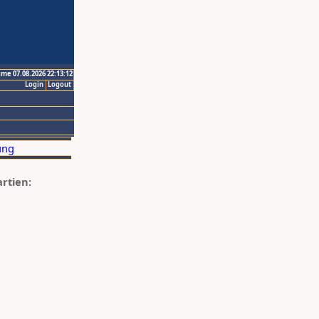
ime 07.08.2026 22:13:12
Login
Logout
artien: