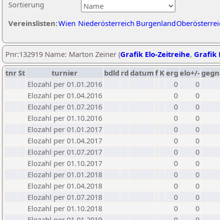
Sortierung
Vereinslisten:
Wien
Niederösterreich
Burgenland
Oberösterrei
Pnr:132919 Name: Marton Zeiner (
Grafik Elo-Zeitreihe
,
Grafik 
tnr
St
turnier
bdld
rd
datum
f
K
erg
elo+/-
gegn
Elozahl per 01.01.2016
0
0
Elozahl per 01.04.2016
0
0
Elozahl per 01.07.2016
0
0
Elozahl per 01.10.2016
0
0
Elozahl per 01.01.2017
0
0
Elozahl per 01.04.2017
0
0
Elozahl per 01.07.2017
0
0
Elozahl per 01.10.2017
0
0
Elozahl per 01.01.2018
0
0
Elozahl per 01.04.2018
0
0
Elozahl per 01.07.2018
0
0
Elozahl per 01.10.2018
0
0
Elozahl per 01.01.2019
0
0