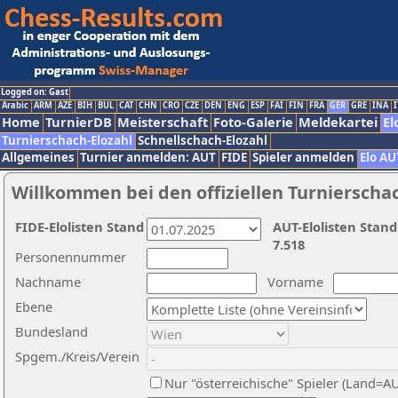
Logged on: Gast
Arabic
ARM
AZE
BIH
BUL
CAT
CHN
CRO
CZE
DEN
ENG
ESP
FAI
FIN
FRA
GER
GRE
INA
I
Home
TurnierDB
Meisterschaft
Foto-Galerie
Meldekartei
El
Turnierschach-Elozahl
Schnellschach-Elozahl
Allgemeines
Turnier anmelden: AUT
FIDE
Spieler anmelden
Elo AU
Willkommen bei den offiziellen Turnierscha
FIDE-Elolisten Stand
AUT-Elolisten Stand
7.518
Personennummer
Nachname
Vorname
Ebene
Bundesland
Spgem./Kreis/Verein
Nur "österreichische" Spieler (Land=A