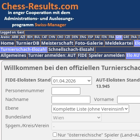
Logged on: Gast
Arabic
ARM
AZE
BIH
BUL
CAT
CHN
CRO
CZE
DEN
ENG
ESP
FAI
FIN
FRA
GER
GRE
INA
I
Home
TurnierDB
Meisterschaft
Foto-Galerie
Meldekartei
El
Turnierschach-Elozahl
Schnellschach-Elozahl
Allgemeines
Turnier anmelden: AUT
FIDE
Spieler anmelden
Elo AU
Willkommen bei den offiziellen Turnierscha
FIDE-Elolisten Stand
AUT-Elolisten Stand
13.945
Personennummer
Nachname
Vorname
Ebene
Bundesland
Spgem./Kreis/Verein
Nur "österreichische" Spieler (Land=A