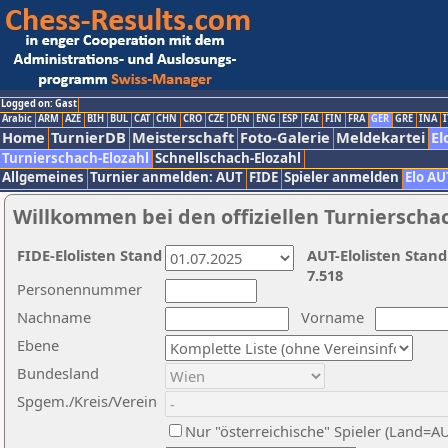
Logged on: Gast
Arabic
ARM
AZE
BIH
BUL
CAT
CHN
CRO
CZE
DEN
ENG
ESP
FAI
FIN
FRA
GER
GRE
INA
I
Home
TurnierDB
Meisterschaft
Foto-Galerie
Meldekartei
El
Turnierschach-Elozahl
Schnellschach-Elozahl
Allgemeines
Turnier anmelden: AUT
FIDE
Spieler anmelden
Elo AU
Willkommen bei den offiziellen Turnierscha
FIDE-Elolisten Stand
AUT-Elolisten Stand
7.518
Personennummer
Nachname
Vorname
Ebene
Bundesland
Spgem./Kreis/Verein
Nur "österreichische" Spieler (Land=A