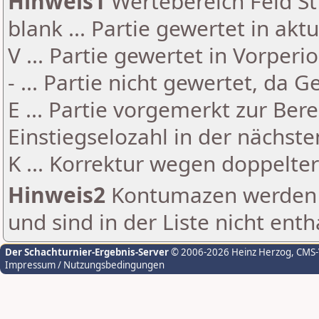
Hinweis1
Wertebereich Feld St 
blank ... Partie gewertet in akt
V ... Partie gewertet in Vorperi
- ... Partie nicht gewertet, da 
E ... Partie vorgemerkt zur Be
Einstiegselozahl in der nächst
K ... Korrektur wegen doppelt
Hinweis2
Kontumazen werden g
und sind in der Liste nicht enth
Der Schachturnier-Ergebnis-Server
© 2006-2026 Heinz Herzog
, CMS
Impressum / Nutzungsbedingungen