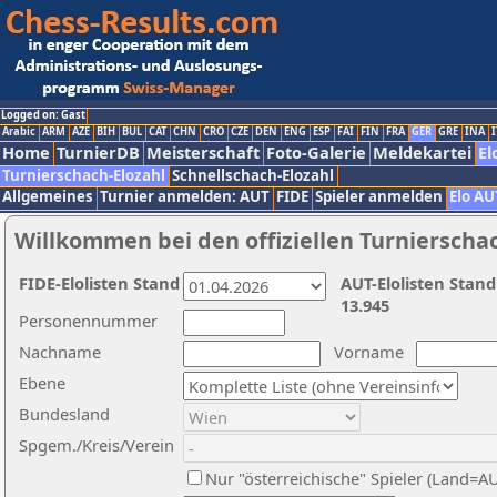
Logged on: Gast
Arabic
ARM
AZE
BIH
BUL
CAT
CHN
CRO
CZE
DEN
ENG
ESP
FAI
FIN
FRA
GER
GRE
INA
I
Home
TurnierDB
Meisterschaft
Foto-Galerie
Meldekartei
El
Turnierschach-Elozahl
Schnellschach-Elozahl
Allgemeines
Turnier anmelden: AUT
FIDE
Spieler anmelden
Elo AU
Willkommen bei den offiziellen Turnierscha
FIDE-Elolisten Stand
AUT-Elolisten Stand
13.945
Personennummer
Nachname
Vorname
Ebene
Bundesland
Spgem./Kreis/Verein
Nur "österreichische" Spieler (Land=A