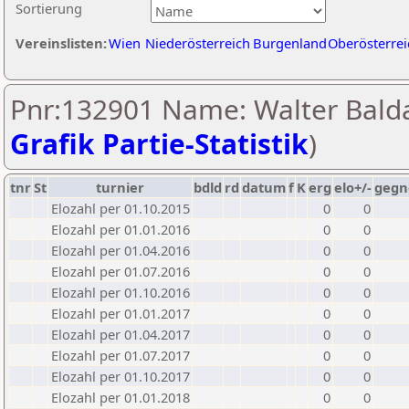
Sortierung
Vereinslisten:
Wien
Niederösterreich
Burgenland
Oberösterrei
Pnr:132901 Name: Walter Balda
Grafik Partie-Statistik
)
tnr
St
turnier
bdld
rd
datum
f
K
erg
elo+/-
gegn
Elozahl per 01.10.2015
0
0
Elozahl per 01.01.2016
0
0
Elozahl per 01.04.2016
0
0
Elozahl per 01.07.2016
0
0
Elozahl per 01.10.2016
0
0
Elozahl per 01.01.2017
0
0
Elozahl per 01.04.2017
0
0
Elozahl per 01.07.2017
0
0
Elozahl per 01.10.2017
0
0
Elozahl per 01.01.2018
0
0