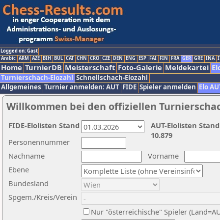
Logged on: Gast
Arabic
ARM
AZE
BIH
BUL
CAT
CHN
CRO
CZE
DEN
ENG
ESP
FAI
FIN
FRA
GER
GRE
INA
I
Home
TurnierDB
Meisterschaft
Foto-Galerie
Meldekartei
El
Turnierschach-Elozahl
Schnellschach-Elozahl
Allgemeines
Turnier anmelden: AUT
FIDE
Spieler anmelden
Elo AU
Willkommen bei den offiziellen Turnierscha
FIDE-Elolisten Stand
AUT-Elolisten Stand
10.879
Personennummer
Nachname
Vorname
Ebene
Bundesland
Spgem./Kreis/Verein
Nur "österreichische" Spieler (Land=A