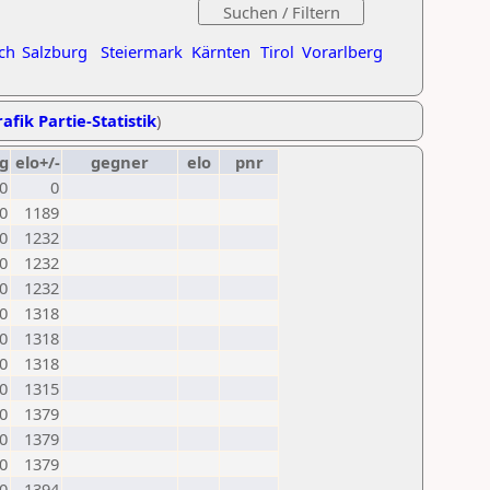
ch
Salzburg
Steiermark
Kärnten
Tirol
Vorarlberg
afik Partie-Statistik
)
g
elo+/-
gegner
elo
pnr
0
0
0
1189
0
1232
0
1232
0
1232
0
1318
0
1318
0
1318
0
1315
0
1379
0
1379
0
1379
0
1394