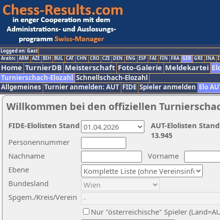
Logged on: Gast
Arabic
ARM
AZE
BIH
BUL
CAT
CHN
CRO
CZE
DEN
ENG
ESP
FAI
FIN
FRA
GER
GRE
INA
I
Home
TurnierDB
Meisterschaft
Foto-Galerie
Meldekartei
El
Turnierschach-Elozahl
Schnellschach-Elozahl
Allgemeines
Turnier anmelden: AUT
FIDE
Spieler anmelden
Elo AU
Willkommen bei den offiziellen Turnierscha
FIDE-Elolisten Stand
AUT-Elolisten Stand
13.945
Personennummer
Nachname
Vorname
Ebene
Bundesland
Spgem./Kreis/Verein
Nur "österreichische" Spieler (Land=A