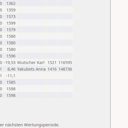
0
1362
0
1359
0
1573
0
1599
0
1579
0
1580
0
1580
0
1580
0
1596
0
-19,53
Wutscher Karl
1521
116595
1
8,46
Yakubets Anna
1416
148736
1
-11,1
0
1585
0
1598
0
1598
 der nächsten Wertungsperiode.