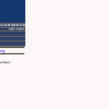
ime 06.08.2026 06:54:38
Login
Logout
artien: