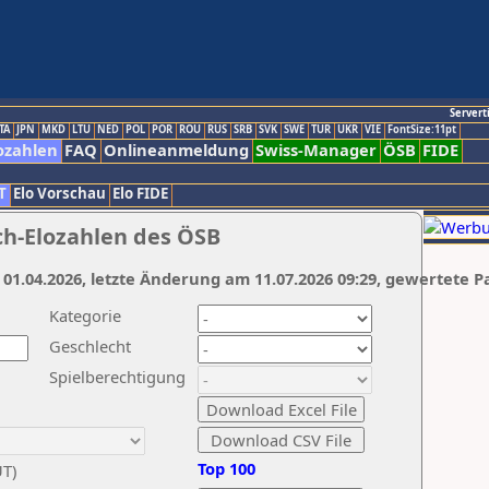
Servert
TA
JPN
MKD
LTU
NED
POL
POR
ROU
RUS
SRB
SVK
SWE
TUR
UKR
VIE
FontSize:11pt
ozahlen
FAQ
Onlineanmeldung
Swiss-Manager
ÖSB
FIDE
T
Elo Vorschau
Elo FIDE
ch-Elozahlen des ÖSB
 01.04.2026, letzte Änderung am 11.07.2026 09:29, gewertete P
Kategorie
Geschlecht
Spielberechtigung
Top 100
UT)