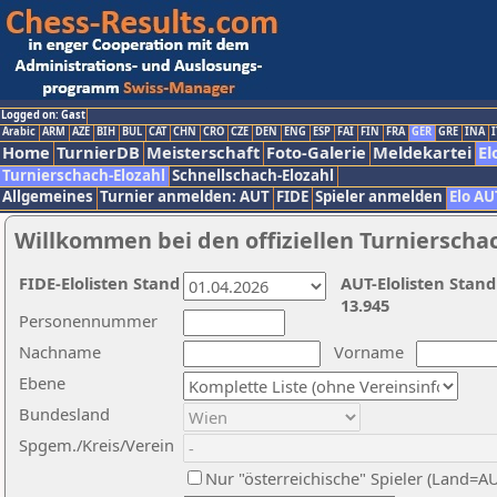
Logged on: Gast
Arabic
ARM
AZE
BIH
BUL
CAT
CHN
CRO
CZE
DEN
ENG
ESP
FAI
FIN
FRA
GER
GRE
INA
I
Home
TurnierDB
Meisterschaft
Foto-Galerie
Meldekartei
El
Turnierschach-Elozahl
Schnellschach-Elozahl
Allgemeines
Turnier anmelden: AUT
FIDE
Spieler anmelden
Elo AU
Willkommen bei den offiziellen Turnierscha
FIDE-Elolisten Stand
AUT-Elolisten Stand
13.945
Personennummer
Nachname
Vorname
Ebene
Bundesland
Spgem./Kreis/Verein
Nur "österreichische" Spieler (Land=A