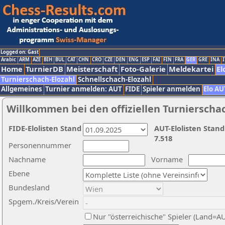
Logged on: Gast
Arabic
ARM
AZE
BIH
BUL
CAT
CHN
CRO
CZE
DEN
ENG
ESP
FAI
FIN
FRA
GER
GRE
INA
I
Home
TurnierDB
Meisterschaft
Foto-Galerie
Meldekartei
El
Turnierschach-Elozahl
Schnellschach-Elozahl
Allgemeines
Turnier anmelden: AUT
FIDE
Spieler anmelden
Elo AU
Willkommen bei den offiziellen Turnierscha
FIDE-Elolisten Stand
AUT-Elolisten Stand
7.518
Personennummer
Nachname
Vorname
Ebene
Bundesland
Spgem./Kreis/Verein
Nur "österreichische" Spieler (Land=A