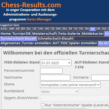
Logged on: Gast
Arabic
ARM
AZE
BIH
BUL
CAT
CHN
CRO
CZE
DEN
ENG
ESP
FAI
FIN
FRA
GER
GRE
INA
I
Home
TurnierDB
Meisterschaft
Foto-Galerie
Meldekartei
El
Turnierschach-Elozahl
Schnellschach-Elozahl
Allgemeines
Turnier anmelden: AUT
FIDE
Spieler anmelden
Elo AU
Willkommen bei den offiziellen Turnierscha
FIDE-Elolisten Stand
AUT-Elolisten Stand
7.518
Personennummer
Nachname
Vorname
Ebene
Bundesland
Spgem./Kreis/Verein
Nur "österreichische" Spieler (Land=A