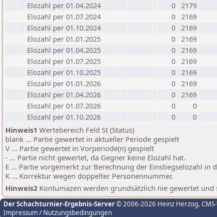
Elozahl per 01.04.2024
0
2179
Elozahl per 01.07.2024
0
2169
Elozahl per 01.10.2024
0
2169
Elozahl per 01.01.2025
0
2169
Elozahl per 01.04.2025
0
2169
Elozahl per 01.07.2025
0
2169
Elozahl per 01.10.2025
0
2169
Elozahl per 01.01.2026
0
2169
Elozahl per 01.04.2026
0
2169
Elozahl per 01.07.2026
0
0
Elozahl per 01.10.2026
0
0
Hinweis1
Wertebereich Feld St (Status)
blank ... Partie gewertet in aktueller Periode gespielt
V ... Partie gewertet in Vorperiode(n) gespielt
- ... Partie nicht gewertet, da Gegner keine Elozahl hat.
E ... Partie vorgemerkt zur Berechnung der Einstiegselozahl in
K ... Korrektur wegen doppelter Personennummer.
Hinweis2
Kontumazen werden grundsätzlich nie gewertet und sin
Der Schachturnier-Ergebnis-Server
© 2006-2026 Heinz Herzog
, CMS
Impressum / Nutzungsbedingungen