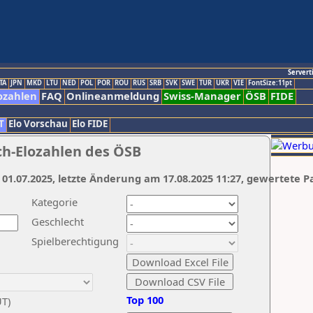
Servert
TA
JPN
MKD
LTU
NED
POL
POR
ROU
RUS
SRB
SVK
SWE
TUR
UKR
VIE
FontSize:11pt
ozahlen
FAQ
Onlineanmeldung
Swiss-Manager
ÖSB
FIDE
T
Elo Vorschau
Elo FIDE
ch-Elozahlen des ÖSB
 01.07.2025, letzte Änderung am 17.08.2025 11:27, gewertete P
Kategorie
Geschlecht
Spielberechtigung
Top 100
UT)