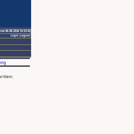
ime 06.08.2026 16:53:02
Login
Logout
artien: