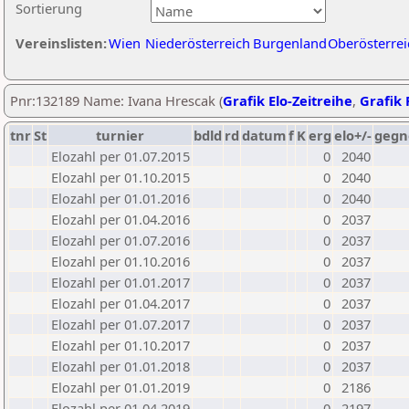
Sortierung
Vereinslisten:
Wien
Niederösterreich
Burgenland
Oberösterrei
Pnr:132189 Name: Ivana Hrescak (
Grafik Elo-Zeitreihe
,
Grafik 
tnr
St
turnier
bdld
rd
datum
f
K
erg
elo+/-
gegn
Elozahl per 01.07.2015
0
2040
Elozahl per 01.10.2015
0
2040
Elozahl per 01.01.2016
0
2040
Elozahl per 01.04.2016
0
2037
Elozahl per 01.07.2016
0
2037
Elozahl per 01.10.2016
0
2037
Elozahl per 01.01.2017
0
2037
Elozahl per 01.04.2017
0
2037
Elozahl per 01.07.2017
0
2037
Elozahl per 01.10.2017
0
2037
Elozahl per 01.01.2018
0
2037
Elozahl per 01.01.2019
0
2186
Elozahl per 01.04.2019
0
2197