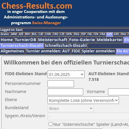
Logged on: Gast
Arabic
ARM
AZE
BIH
BUL
CAT
CHN
CRO
CZE
DEN
ENG
ESP
FAI
FIN
FRA
GER
GRE
INA
I
Home
TurnierDB
Meisterschaft
Foto-Galerie
Meldekartei
El
Turnierschach-Elozahl
Schnellschach-Elozahl
Allgemeines
Turnier anmelden: AUT
FIDE
Spieler anmelden
Elo AU
Willkommen bei den offiziellen Turnierscha
FIDE-Elolisten Stand
AUT-Elolisten Stand
7.518
Personennummer
Nachname
Vorname
Ebene
Bundesland
Spgem./Kreis/Verein
Nur "österreichische" Spieler (Land=A