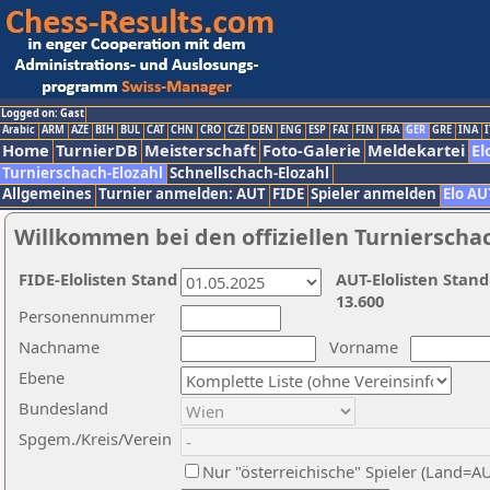
Logged on: Gast
Arabic
ARM
AZE
BIH
BUL
CAT
CHN
CRO
CZE
DEN
ENG
ESP
FAI
FIN
FRA
GER
GRE
INA
I
Home
TurnierDB
Meisterschaft
Foto-Galerie
Meldekartei
El
Turnierschach-Elozahl
Schnellschach-Elozahl
Allgemeines
Turnier anmelden: AUT
FIDE
Spieler anmelden
Elo AU
Willkommen bei den offiziellen Turnierscha
FIDE-Elolisten Stand
AUT-Elolisten Stand
13.600
Personennummer
Nachname
Vorname
Ebene
Bundesland
Spgem./Kreis/Verein
Nur "österreichische" Spieler (Land=A