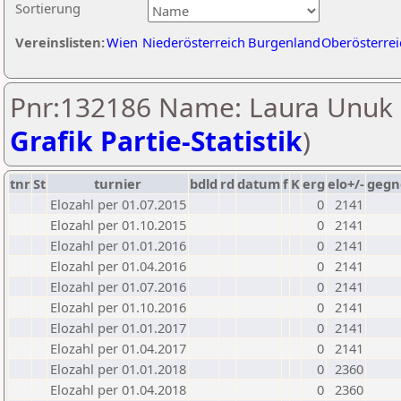
Sortierung
Vereinslisten:
Wien
Niederösterreich
Burgenland
Oberösterrei
Pnr:132186 Name: Laura Unuk 
Grafik Partie-Statistik
)
tnr
St
turnier
bdld
rd
datum
f
K
erg
elo+/-
gegn
Elozahl per 01.07.2015
0
2141
Elozahl per 01.10.2015
0
2141
Elozahl per 01.01.2016
0
2141
Elozahl per 01.04.2016
0
2141
Elozahl per 01.07.2016
0
2141
Elozahl per 01.10.2016
0
2141
Elozahl per 01.01.2017
0
2141
Elozahl per 01.04.2017
0
2141
Elozahl per 01.01.2018
0
2360
Elozahl per 01.04.2018
0
2360