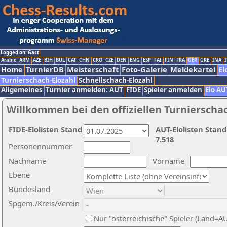
Logged on: Gast
Arabic
ARM
AZE
BIH
BUL
CAT
CHN
CRO
CZE
DEN
ENG
ESP
FAI
FIN
FRA
GER
GRE
INA
I
Home
TurnierDB
Meisterschaft
Foto-Galerie
Meldekartei
El
Turnierschach-Elozahl
Schnellschach-Elozahl
Allgemeines
Turnier anmelden: AUT
FIDE
Spieler anmelden
Elo AU
Willkommen bei den offiziellen Turnierscha
FIDE-Elolisten Stand
AUT-Elolisten Stand
7.518
Personennummer
Nachname
Vorname
Ebene
Bundesland
Spgem./Kreis/Verein
Nur "österreichische" Spieler (Land=A