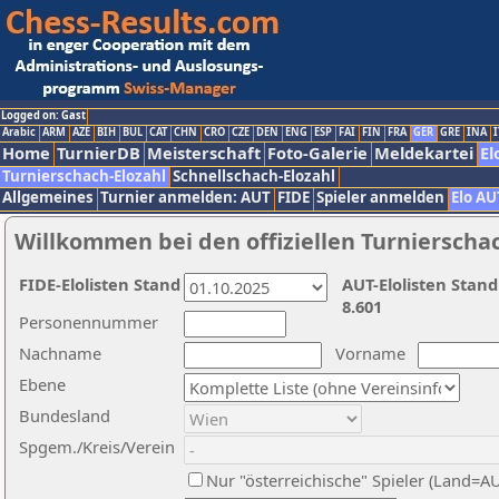
Logged on: Gast
Arabic
ARM
AZE
BIH
BUL
CAT
CHN
CRO
CZE
DEN
ENG
ESP
FAI
FIN
FRA
GER
GRE
INA
I
Home
TurnierDB
Meisterschaft
Foto-Galerie
Meldekartei
El
Turnierschach-Elozahl
Schnellschach-Elozahl
Allgemeines
Turnier anmelden: AUT
FIDE
Spieler anmelden
Elo AU
Willkommen bei den offiziellen Turnierscha
FIDE-Elolisten Stand
AUT-Elolisten Stand
8.601
Personennummer
Nachname
Vorname
Ebene
Bundesland
Spgem./Kreis/Verein
Nur "österreichische" Spieler (Land=A