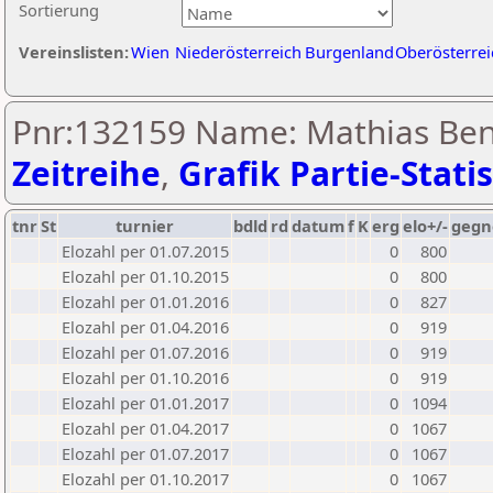
Sortierung
Vereinslisten:
Wien
Niederösterreich
Burgenland
Oberösterrei
Pnr:132159 Name: Mathias Ben
Zeitreihe
,
Grafik Partie-Statis
tnr
St
turnier
bdld
rd
datum
f
K
erg
elo+/-
gegn
Elozahl per 01.07.2015
0
800
Elozahl per 01.10.2015
0
800
Elozahl per 01.01.2016
0
827
Elozahl per 01.04.2016
0
919
Elozahl per 01.07.2016
0
919
Elozahl per 01.10.2016
0
919
Elozahl per 01.01.2017
0
1094
Elozahl per 01.04.2017
0
1067
Elozahl per 01.07.2017
0
1067
Elozahl per 01.10.2017
0
1067