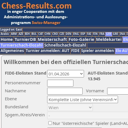
Logged on: Gast
Arabic
ARM
AZE
BIH
BUL
CAT
CHN
CRO
CZE
DEN
ENG
ESP
FAI
FIN
FRA
GER
GRE
INA
I
Home
TurnierDB
Meisterschaft
Foto-Galerie
Meldekartei
El
Turnierschach-Elozahl
Schnellschach-Elozahl
Allgemeines
Turnier anmelden: AUT
FIDE
Spieler anmelden
Elo AU
Willkommen bei den offiziellen Turnierscha
FIDE-Elolisten Stand
AUT-Elolisten Stand
13.945
Personennummer
Nachname
Vorname
Ebene
Bundesland
Spgem./Kreis/Verein
Nur "österreichische" Spieler (Land=A