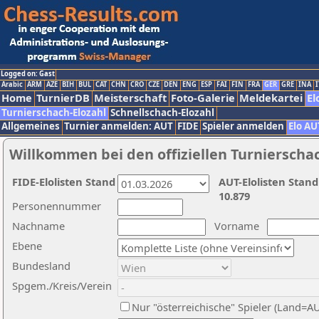
Logged on: Gast
Arabic
ARM
AZE
BIH
BUL
CAT
CHN
CRO
CZE
DEN
ENG
ESP
FAI
FIN
FRA
GER
GRE
INA
I
Home
TurnierDB
Meisterschaft
Foto-Galerie
Meldekartei
El
Turnierschach-Elozahl
Schnellschach-Elozahl
Allgemeines
Turnier anmelden: AUT
FIDE
Spieler anmelden
Elo AU
Willkommen bei den offiziellen Turnierscha
FIDE-Elolisten Stand
AUT-Elolisten Stand
10.879
Personennummer
Nachname
Vorname
Ebene
Bundesland
Spgem./Kreis/Verein
Nur "österreichische" Spieler (Land=A